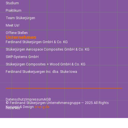
Studium
Praktikum
Team Stükerjürgen
Meet Us!
Offene Stellen
Unternehmen
Ferdinand Stükerjürgen GmbH & Co. KG
Stükerjürgen Aerospace Composites GmbH & Co. KG
SWP-Systems GmbH
Stükerjürgen Composites + Wood GmbH & Co. KG
Ferdinand Stuekerjuergen Inc. dba. Stuke Iowa
Datenschutz
Impressum
AGB
© Ferdinand Stükerjürgen Unternehmensgruppe — 2025 All Rights
Konzept & Design
snutig.de
Reserved