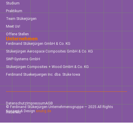
Studium
Praktikum
Team Stükerjürgen
Meet Us!
Offene Stellen
Unternehmen
Ferdinand Stükerjürgen GmbH & Co. KG
Stükerjürgen Aerospace Composites GmbH & Co. KG
SWP-Systems GmbH
Stükerjürgen Composites + Wood GmbH & Co. KG
Ferdinand Stuekerjuergen Inc. dba. Stuke Iowa
Datenschutz
Impressum
AGB
© Ferdinand Stükerjürgen Unternehmensgruppe — 2025 All Rights
Konzept & Design
snutig.de
Reserved