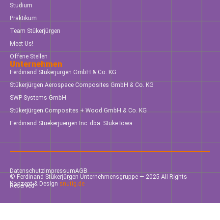
Studium
Praktikum
Team Stükerjürgen
Meet Us!
Offene Stellen
Unternehmen
Ferdinand Stükerjürgen GmbH & Co. KG
Stükerjürgen Aerospace Composites GmbH & Co. KG
SWP-Systems GmbH
Stükerjürgen Composites + Wood GmbH & Co. KG
Ferdinand Stuekerjuergen Inc. dba. Stuke Iowa
Datenschutz
Impressum
AGB
© Ferdinand Stükerjürgen Unternehmensgruppe — 2025 All Rights
Konzept & Design
snutig.de
Reserved