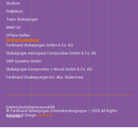
Studium
Praktikum
Team Stükerjürgen
Meet Us!
Offene Stellen
Unternehmen
Ferdinand Stükerjürgen GmbH & Co. KG
Stükerjürgen Aerospace Composites GmbH & Co. KG
SWP-Systems GmbH
Stükerjürgen Composites + Wood GmbH & Co. KG
Ferdinand Stuekerjuergen Inc. dba. Stuke Iowa
Datenschutz
Impressum
AGB
© Ferdinand Stükerjürgen Unternehmensgruppe — 2025 All Rights
Konzept & Design
snutig.de
Reserved