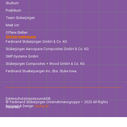
Studium
Praktikum
Team Stükerjürgen
Meet Us!
Offene Stellen
Unternehmen
Ferdinand Stükerjürgen GmbH & Co. KG
Stükerjürgen Aerospace Composites GmbH & Co. KG
SWP-Systems GmbH
Stükerjürgen Composites + Wood GmbH & Co. KG
Ferdinand Stuekerjuergen Inc. dba. Stuke Iowa
Datenschutz
Impressum
AGB
© Ferdinand Stükerjürgen Unternehmensgruppe — 2025 All Rights
Konzept & Design
snutig.de
Reserved