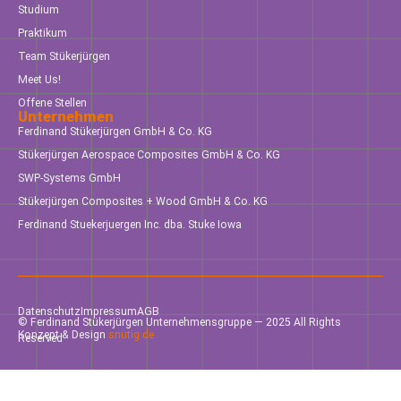
Studium
Praktikum
Team Stükerjürgen
Meet Us!
Offene Stellen
Unternehmen
Ferdinand Stükerjürgen GmbH & Co. KG
Stükerjürgen Aerospace Composites GmbH & Co. KG
SWP-Systems GmbH
Stükerjürgen Composites + Wood GmbH & Co. KG
Ferdinand Stuekerjuergen Inc. dba. Stuke Iowa
Datenschutz
Impressum
AGB
© Ferdinand Stükerjürgen Unternehmensgruppe — 2025 All Rights
Konzept & Design
snutig.de
Reserved