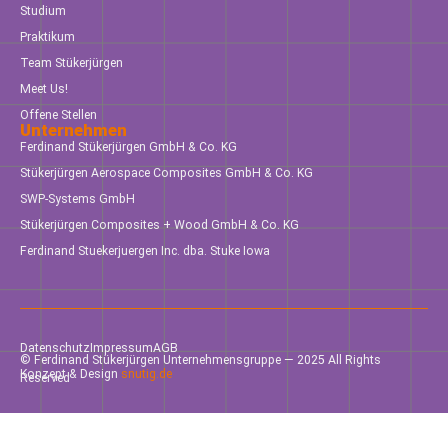
Studium
Praktikum
Team Stükerjürgen
Meet Us!
Offene Stellen
Unternehmen
Ferdinand Stükerjürgen GmbH & Co. KG
Stükerjürgen Aerospace Composites GmbH & Co. KG
SWP-Systems GmbH
Stükerjürgen Composites + Wood GmbH & Co. KG
Ferdinand Stuekerjuergen Inc. dba. Stuke Iowa
Datenschutz
Impressum
AGB
© Ferdinand Stükerjürgen Unternehmensgruppe — 2025 All Rights
Konzept & Design
snutig.de
Reserved