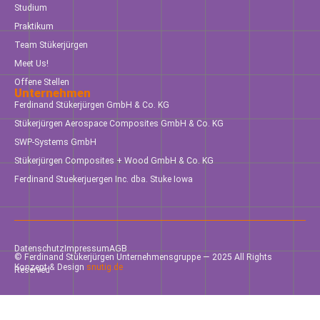
Studium
Praktikum
Team Stükerjürgen
Meet Us!
Offene Stellen
Unternehmen
Ferdinand Stükerjürgen GmbH & Co. KG
Stükerjürgen Aerospace Composites GmbH & Co. KG
SWP-Systems GmbH
Stükerjürgen Composites + Wood GmbH & Co. KG
Ferdinand Stuekerjuergen Inc. dba. Stuke Iowa
Datenschutz
Impressum
AGB
© Ferdinand Stükerjürgen Unternehmensgruppe — 2025 All Rights
Konzept & Design
snutig.de
Reserved