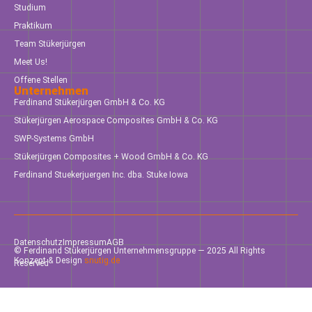
Studium
Praktikum
Team Stükerjürgen
Meet Us!
Offene Stellen
Unternehmen
Ferdinand Stükerjürgen GmbH & Co. KG
Stükerjürgen Aerospace Composites GmbH & Co. KG
SWP-Systems GmbH
Stükerjürgen Composites + Wood GmbH & Co. KG
Ferdinand Stuekerjuergen Inc. dba. Stuke Iowa
Datenschutz
Impressum
AGB
© Ferdinand Stükerjürgen Unternehmensgruppe — 2025 All Rights
Konzept & Design
snutig.de
Reserved