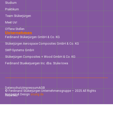
Studium
Praktikum
Team Stükerjürgen
Meet Us!
Offene Stellen
Unternehmen
Ferdinand Stükerjürgen GmbH & Co. KG
Stükerjürgen Aerospace Composites GmbH & Co. KG
SWP-Systems GmbH
Stükerjürgen Composites + Wood GmbH & Co. KG
Ferdinand Stuekerjuergen Inc. dba. Stuke Iowa
Datenschutz
Impressum
AGB
© Ferdinand Stükerjürgen Unternehmensgruppe — 2025 All Rights
Konzept & Design
snutig.de
Reserved