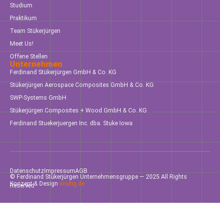
Studium
Praktikum
Team Stükerjürgen
Meet Us!
Offene Stellen
Unternehmen
Ferdinand Stükerjürgen GmbH & Co. KG
Stükerjürgen Aerospace Composites GmbH & Co. KG
SWP-Systems GmbH
Stükerjürgen Composites + Wood GmbH & Co. KG
Ferdinand Stuekerjuergen Inc. dba. Stuke Iowa
Datenschutz
Impressum
AGB
© Ferdinand Stükerjürgen Unternehmensgruppe — 2025 All Rights
Konzept & Design
snutig.de
Reserved