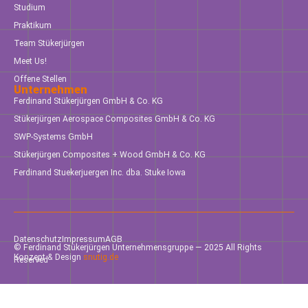
Studium
Praktikum
Team Stükerjürgen
Meet Us!
Offene Stellen
Unternehmen
Ferdinand Stükerjürgen GmbH & Co. KG
Stükerjürgen Aerospace Composites GmbH & Co. KG
SWP-Systems GmbH
Stükerjürgen Composites + Wood GmbH & Co. KG
Ferdinand Stuekerjuergen Inc. dba. Stuke Iowa
Datenschutz
Impressum
AGB
© Ferdinand Stükerjürgen Unternehmensgruppe — 2025 All Rights
Konzept & Design
snutig.de
Reserved