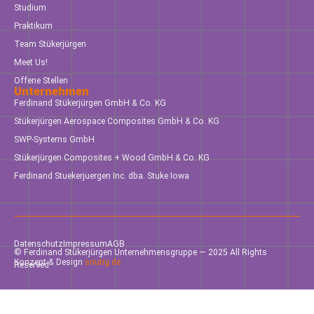
Studium
Praktikum
Team Stükerjürgen
Meet Us!
Offene Stellen
Unternehmen
Ferdinand Stükerjürgen GmbH & Co. KG
Stükerjürgen Aerospace Composites GmbH & Co. KG
SWP-Systems GmbH
Stükerjürgen Composites + Wood GmbH & Co. KG
Ferdinand Stuekerjuergen Inc. dba. Stuke Iowa
Datenschutz
Impressum
AGB
© Ferdinand Stükerjürgen Unternehmensgruppe — 2025 All Rights
Konzept & Design
snutig.de
Reserved