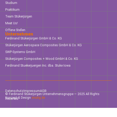
Studium
Praktikum
Team Stükerjürgen
Meet Us!
Offene Stellen
Unternehmen
Ferdinand Stükerjürgen GmbH & Co. KG
Stükerjürgen Aerospace Composites GmbH & Co. KG
SWP-Systems GmbH
Stükerjürgen Composites + Wood GmbH & Co. KG
Ferdinand Stuekerjuergen Inc. dba. Stuke Iowa
Datenschutz
Impressum
AGB
© Ferdinand Stükerjürgen Unternehmensgruppe — 2025 All Rights
Konzept & Design
snutig.de
Reserved