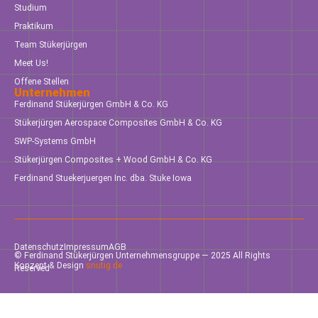
Studium
Praktikum
Team Stükerjürgen
Meet Us!
Offene Stellen
Unternehmen
Ferdinand Stükerjürgen GmbH & Co. KG
Stükerjürgen Aerospace Composites GmbH & Co. KG
SWP-Systems GmbH
Stükerjürgen Composites + Wood GmbH & Co. KG
Ferdinand Stuekerjuergen Inc. dba. Stuke Iowa
Datenschutz
Impressum
AGB
© Ferdinand Stükerjürgen Unternehmensgruppe — 2025 All Rights
Konzept & Design
snutig.de
Reserved