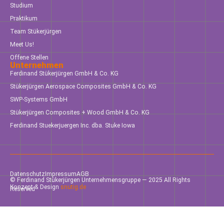
Studium
Praktikum
Team Stükerjürgen
Meet Us!
Offene Stellen
Unternehmen
Ferdinand Stükerjürgen GmbH & Co. KG
Stükerjürgen Aerospace Composites GmbH & Co. KG
SWP-Systems GmbH
Stükerjürgen Composites + Wood GmbH & Co. KG
Ferdinand Stuekerjuergen Inc. dba. Stuke Iowa
Datenschutz
Impressum
AGB
© Ferdinand Stükerjürgen Unternehmensgruppe — 2025 All Rights
Konzept & Design
snutig.de
Reserved