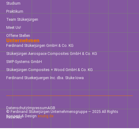
Studium
Praktikum
Team Stükerjürgen
Meet Us!
Offene Stellen
Unternehmen
Ferdinand Stükerjürgen GmbH & Co. KG
Stükerjürgen Aerospace Composites GmbH & Co. KG
SWP-Systems GmbH
Stükerjürgen Composites + Wood GmbH & Co. KG
Ferdinand Stuekerjuergen Inc. dba. Stuke Iowa
Datenschutz
Impressum
AGB
© Ferdinand Stükerjürgen Unternehmensgruppe — 2025 All Rights
Konzept & Design
snutig.de
Reserved