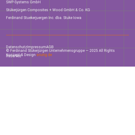
SWP-Systems GmbH
Stükerjürgen Composites + Wood GmbH & Co. KG
Ferdinand Stuekerjuergen Inc. dba. Stuke Iowa
Datenschutz
Impressum
AGB
© Ferdinand Stükerjürgen Unternehmensgruppe — 2025 All Rights
Konzept & Design
snutig.de
Reserved